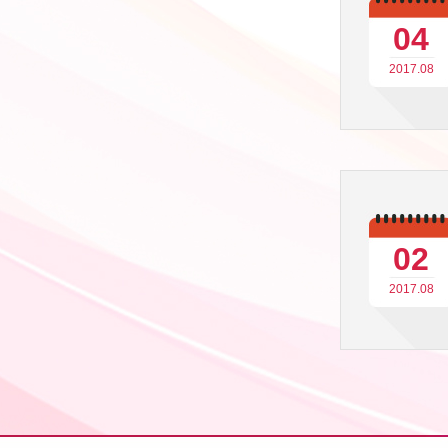
04
2017.08
02
2017.08